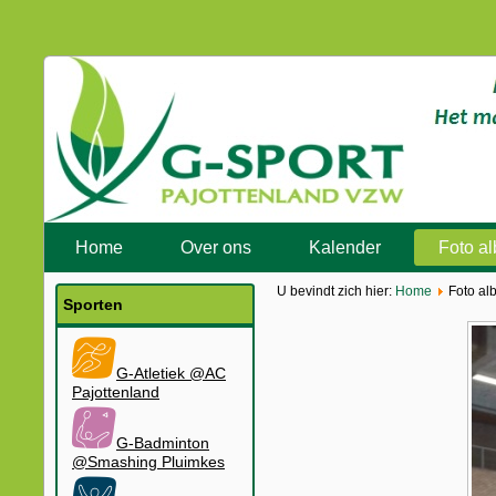
Home
Over ons
Kalender
Foto a
U bevindt zich hier:
Home
Foto al
Sporten
G-Atletiek @AC
Pajottenland
G-Badminton
@Smashing Pluimkes