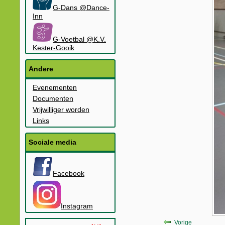
G-Dans @Dance-
Inn
G-Voetbal @K.V.
Kester-Gooik
Andere
Evenementen
Documenten
Vrijwilliger worden
Links
Sociale media
Facebook
Instagram
Vorige