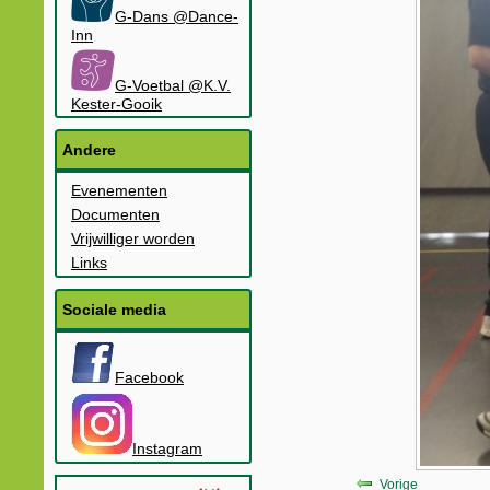
G-Dans @Dance-
Inn
G-Voetbal @K.V.
Kester-Gooik
Andere
Evenementen
Documenten
Vrijwilliger worden
Links
Sociale media
Facebook
Instagram
Vorige