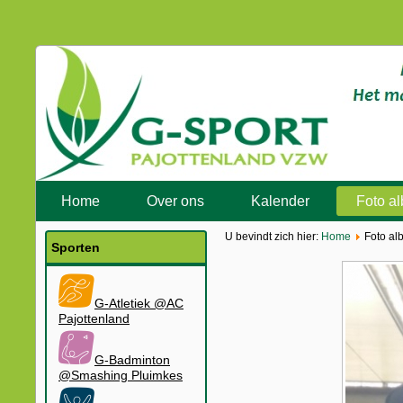
Home
Over ons
Kalender
Foto a
U bevindt zich hier:
Home
Foto al
Sporten
G-Atletiek @AC
Pajottenland
G-Badminton
@Smashing Pluimkes