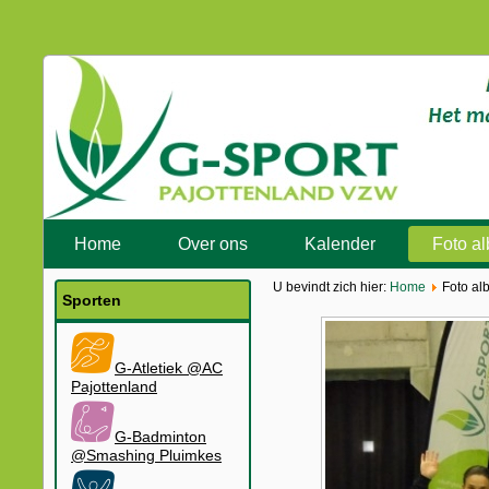
Home
Over ons
Kalender
Foto a
U bevindt zich hier:
Home
Foto al
Sporten
G-Atletiek @AC
Pajottenland
G-Badminton
@Smashing Pluimkes