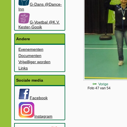
G-Dans @Dance-
Inn
G-Voetbal @K.V.
Kester-Gooik
Andere
Evenementen
Documenten
Vrijwilliger worden
Links
Sociale media
Vorige
Foto 47 van 54
Facebook
Instagram