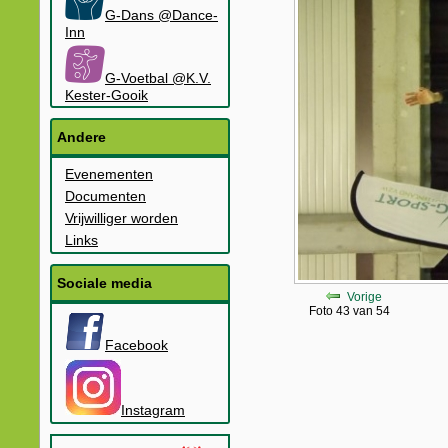
G-Dans @Dance-
Inn
G-Voetbal @K.V.
Kester-Gooik
Andere
Evenementen
Documenten
Vrijwilliger worden
Links
Sociale media
Vorige
Foto 43 van 54
Facebook
Instagram