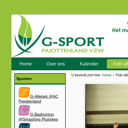
Home
Over ons
Kalender
Foto a
U bevindt zich hier:
Home
Foto al
Sporten
G-Atletiek @AC
Pajottenland
G-Badminton
@Smashing Pluimkes