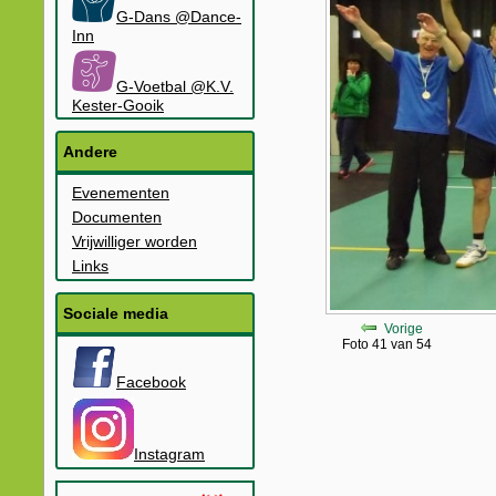
G-Dans @Dance-
Inn
G-Voetbal @K.V.
Kester-Gooik
Andere
Evenementen
Documenten
Vrijwilliger worden
Links
Sociale media
Vorige
Foto 41 van 54
Facebook
Instagram