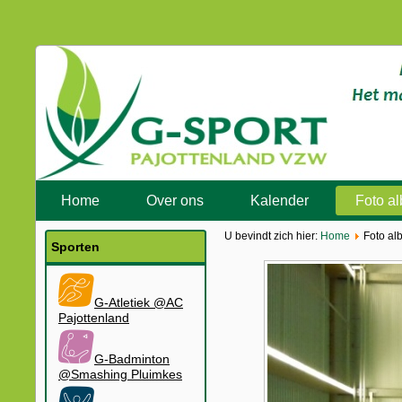
Home
Over ons
Kalender
Foto a
U bevindt zich hier:
Home
Foto al
Sporten
G-Atletiek @AC
Pajottenland
G-Badminton
@Smashing Pluimkes