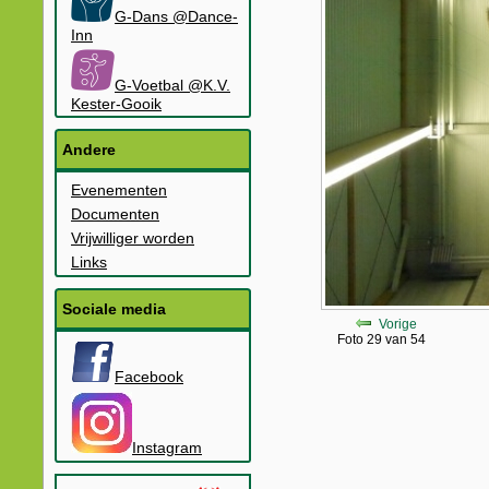
G-Dans @Dance-
Inn
G-Voetbal @K.V.
Kester-Gooik
Andere
Evenementen
Documenten
Vrijwilliger worden
Links
Sociale media
Vorige
Foto 29 van 54
Facebook
Instagram