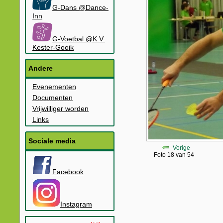
G-Dans @Dance-
Inn
G-Voetbal @K.V.
Kester-Gooik
Andere
Evenementen
Documenten
Vrijwilliger worden
Links
Sociale media
Vorige
Foto 18 van 54
Facebook
Instagram