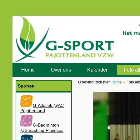
Home
Over ons
Kalender
Foto a
U bevindt zich hier:
Home
Foto al
Sporten
G-Atletiek @AC
Pajottenland
G-Badminton
@Smashing Pluimkes