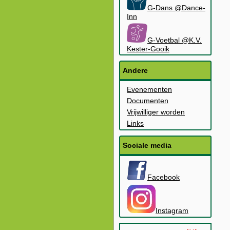
G-Dans @Dance-
Inn
G-Voetbal @K.V.
Kester-Gooik
Andere
Evenementen
Documenten
Vrijwilliger worden
Links
Sociale media
Facebook
Instagram