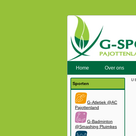
Home
Over ons
U 
Sporten
G-Atletiek @AC
Pajottenland
G-Badminton
@Smashing Pluimkes