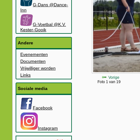
G-Dans @Dance-
Inn
G-Voetbal @K.V.
Kester-Gooik
Andere
Evenementen
Documenten
Vrijwilliger worden
Links
Vorige
Foto 1 van 19
Sociale media
Facebook
Instagram