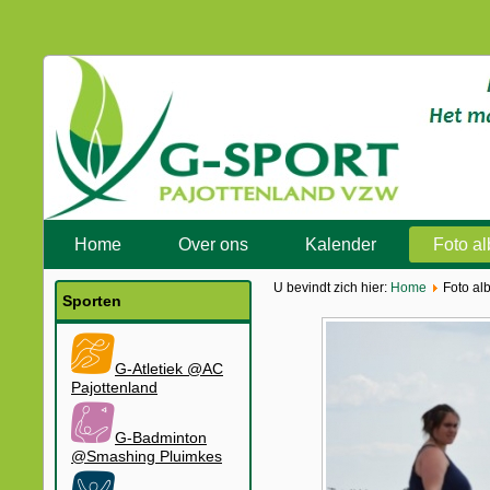
Home
Over ons
Kalender
Foto a
U bevindt zich hier:
Home
Foto al
Sporten
G-Atletiek @AC
Pajottenland
G-Badminton
@Smashing Pluimkes